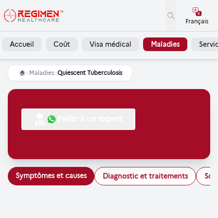
Français
Accueil
Coût
Visa médical
Maladies
Servi
>
Maladies
>
Quiescent Tuberculosis
🏠
Parler à un expert
Symptômes et causes
Diagnostic et traitements
Soi