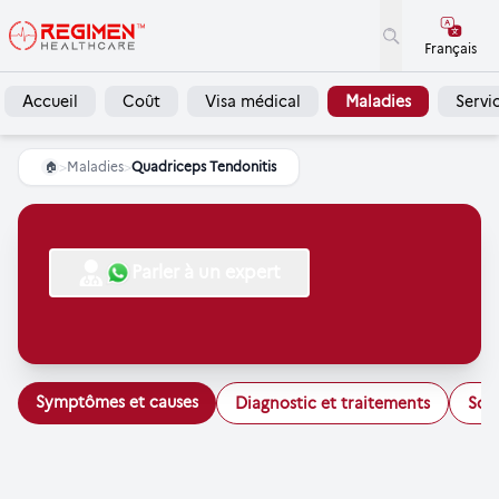
Français
Accueil
Coût
Visa médical
Maladies
Servi
>
Maladies
>
Quadriceps Tendonitis
🏠
Parler à un expert
Symptômes et causes
Diagnostic et traitements
Soi