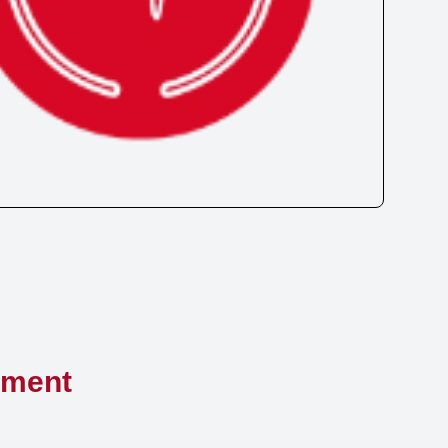
ement