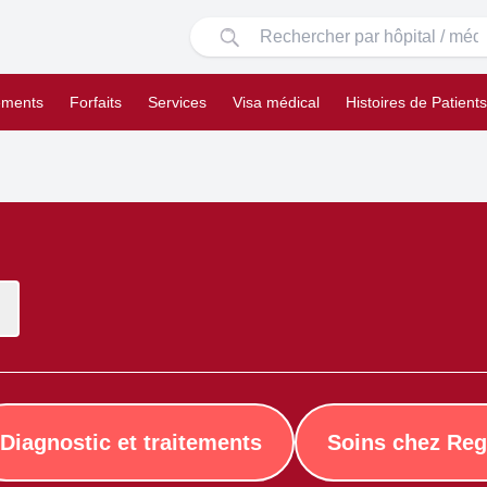
ements
Forfaits
Services
Visa médical
Histoires de Patients
Diagnostic et traitements
Soins chez Reg