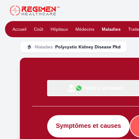
Accueil
Coût
Hôpitaux
Médecins
Maladies
Trait
>
Maladies
>
Polycystic Kidney Disease Pkd
🏠
Parler à un expert
Symptômes et causes