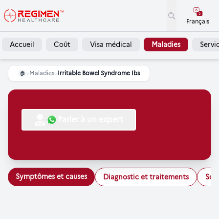
Français
Accueil
Coût
Visa médical
Maladies
Servi
>
Maladies
>
Irritable Bowel Syndrome Ibs
🏠
Parler à un expert
Symptômes et causes
Diagnostic et traitements
Soi