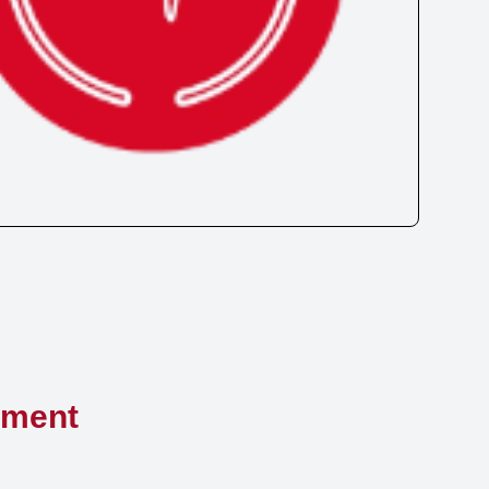
ement