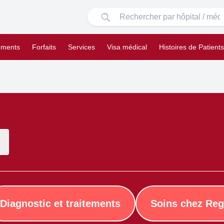
ements
Forfaits
Services
Visa médical
Histoires de Patients
Diagnostic et traitements
Soins chez Reg