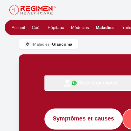
Accueil
Coût
Hôpitaux
Médecins
Maladies
Trait
>
Maladies
>
Glaucoma
🏠
Parler à un expert
Symptômes et causes