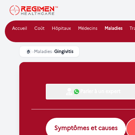
Accueil
Coût
Hôpitaux
Médecins
Maladies
Tr
>
Maladies
>
Gingivitis
🏠
Parler à un expert
Symptômes et causes