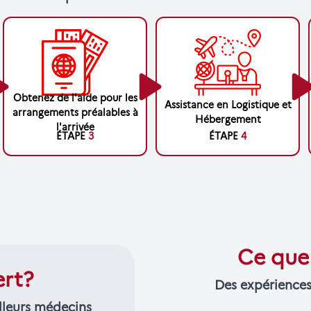
Obtenez de l'aide pour les
Assistance en Logistique et
arrangements préalables à
Hébergement
l'arrivée
ÉTAPE
3
ÉTAPE
4
Ce que 
ert?
Des expériences
lleurs médecins