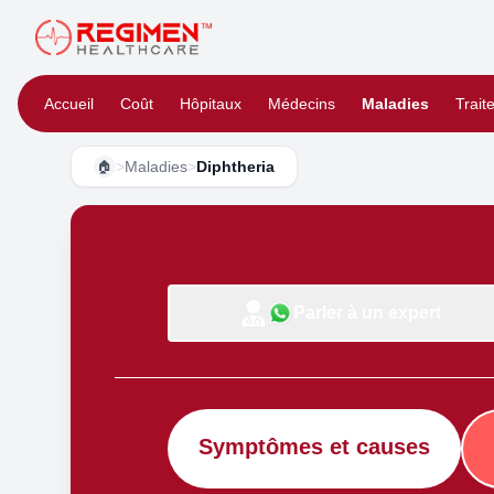
Accueil
Coût
Hôpitaux
Médecins
Maladies
Trait
>
Maladies
>
Diphtheria
🏠
Parler à un expert
Symptômes et causes