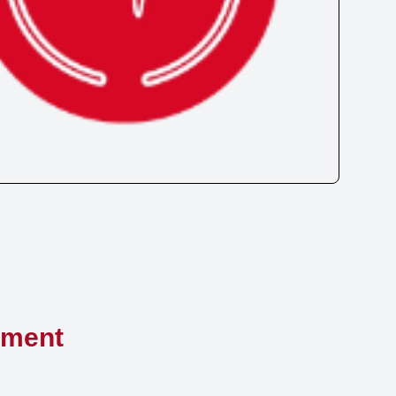
ement