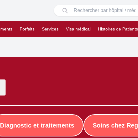
ements
Forfaits
Services
Visa médical
Histoires de Patients
Diagnostic et traitements
Soins chez Reg