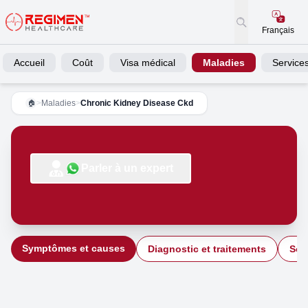
Français
Accueil
Coût
Visa médical
Maladies
Service
>
Maladies
>
Chronic Kidney Disease Ckd
🏠
Parler à un expert
Symptômes et causes
Diagnostic et traitements
Soi