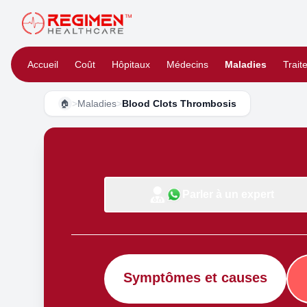
Accueil
Coût
Hôpitaux
Médecins
Maladies
Trait
>
Maladies
>
Blood Clots Thrombosis
🏠
Parler à un expert
Symptômes et causes