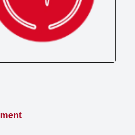
ement