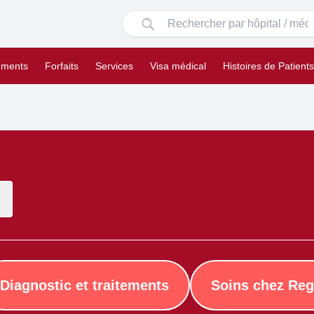
ements
Forfaits
Services
Visa médical
Histoires de Patients
Diagnostic et traitements
Soins chez Reg