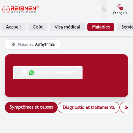
Français
Accueil
Coût
Visa médical
Maladies
Servi
>
Maladies
>
Arrhythmia
🏠
Parler à un expert
Symptômes et causes
Diagnostic et traitements
Soi