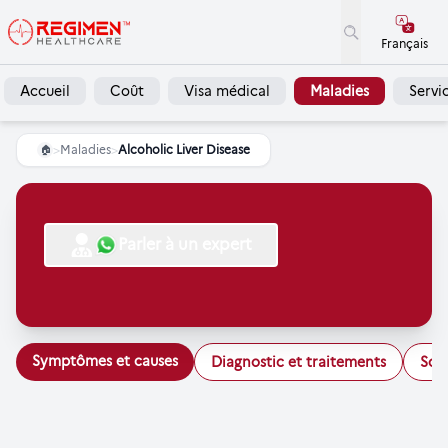
Français
Accueil
Coût
Visa médical
Maladies
Servi
>
Maladies
>
Alcoholic Liver Disease
🏠
Parler à un expert
Symptômes et causes
Diagnostic et traitements
Soi