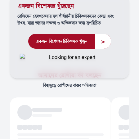
একজন বিশেষজ্ঞ খুঁজছেন
রেজিমেন হেলথকেয়ার হল শীর্ষস্থানীয় চিকিৎসকদের কেন্দ্র এবং
উৎস, যারা তাদের দক্ষতা ও অভিজ্ঞতার জন্য সুপরিচিত
>
একজন বিশেষজ্ঞ চিকিৎসক খুঁজুন
আমাদের রোগীরা কী বলছেন
বিশ্বজুড়ে রোগীদের বাস্তব অভিজ্ঞতা