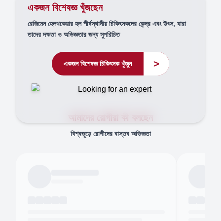
একজন বিশেষজ্ঞ খুঁজছেন
রেজিমেন হেলথকেয়ার হল শীর্ষস্থানীয় চিকিৎসকদের কেন্দ্র এবং উৎস, যারা
তাদের দক্ষতা ও অভিজ্ঞতার জন্য সুপরিচিত
>
একজন বিশেষজ্ঞ চিকিৎসক খুঁজুন
আমাদের রোগীরা কী বলছেন
বিশ্বজুড়ে রোগীদের বাস্তব অভিজ্ঞতা