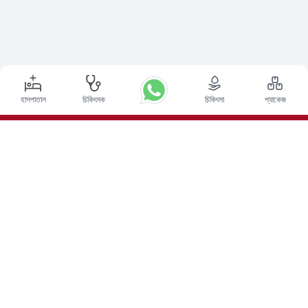
হাসপাতাল
চিকিৎসক
চিকিৎসা
প্যাকেজ
শীর্ষ পদ্ধতি
ভারতে ডিপ ব্রেন স্টিমুলেশন সার্জারি
ভারতে কিডনি ট্রান্সপ্লান্ট
অটোলোগাস বোন ম্যারো ট্রান্সপ্লান্ট