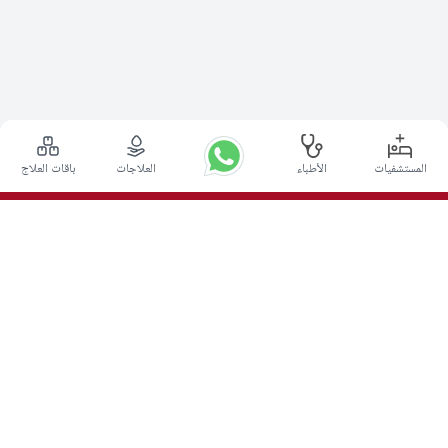
المستشفيات
الأطباء
العلاجات
باقات العلاج
أعلى الإجراءات
عملية التحفيز العميق للدماغ في الهند
زراعة الكلى في الهند