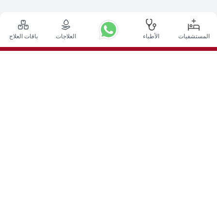
المستشفيات
الأطباء
العلاجات
باقات العلاج
أعلى الإجراءات
عملية التحفيز العميق للدماغ في الهند
زراعة الكلى في الهند
زراعة نخاع العظم الذاتي
إستبدال الورك
استبدال الركبة