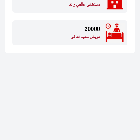
مستشفى عالمي رائد
20000
مريض سعيد تعافى