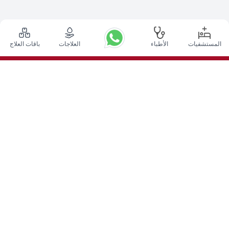
المستشفيات
الأطباء
العلاجات
باقات العلاج
أعلى الإجراءات
عملية التحفيز العميق للدماغ في الهند
زراعة الكلى في الهند
زراعة نخاع العظم الذاتي
إستبدال الورك