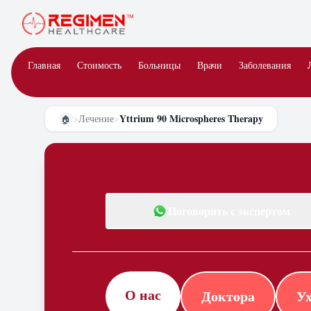
Главная
Стоимость
Больницы
Врачи
Заболевания
Yttrium 90 Microspheres Therapy
>
Лечение
>
🏠
Поговорить с экспертом
О нас
Доктора
Ух