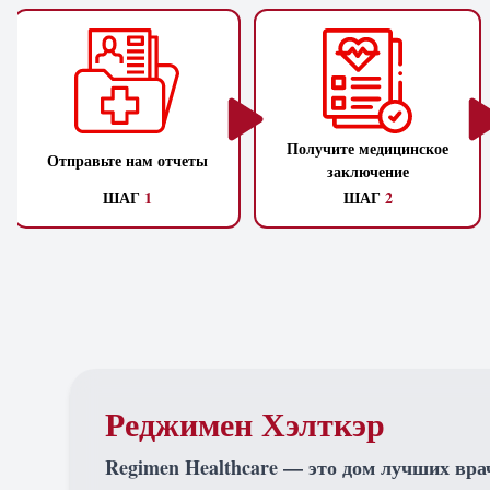
Получите медицинское
Отправьте нам отчеты
заключение
ШАГ
1
ШАГ
2
Реджимен Хэлткэр
Regimen Healthcare — это дом лучших вра