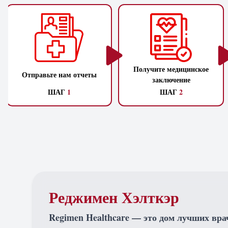
Получите медицинское
Отправьте нам отчеты
заключение
ШАГ
1
ШАГ
2
Реджимен Хэлткэр
Regimen Healthcare — это дом лучших вра