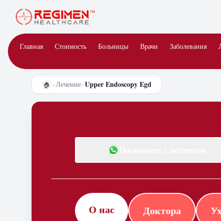
Главная
Стоимость
Больницы
Врачи
Заболевания
Upper Endoscopy Egd
>
Лечение
>
🏠
Поговорить с экспертом
О нас
Доктора
Ух