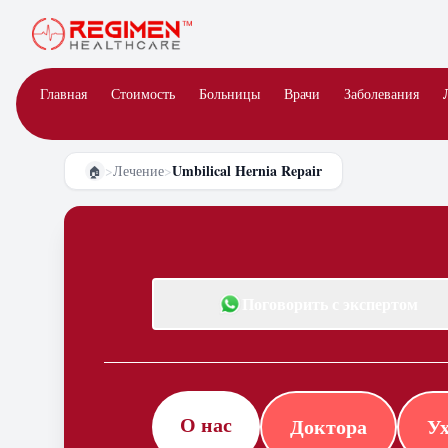
Главная
Стоимость
Больницы
Врачи
Заболевания
Umbilical Hernia Repair
>
Лечение
>
🏠
Поговорить с экспертом
О нас
Доктора
Ух