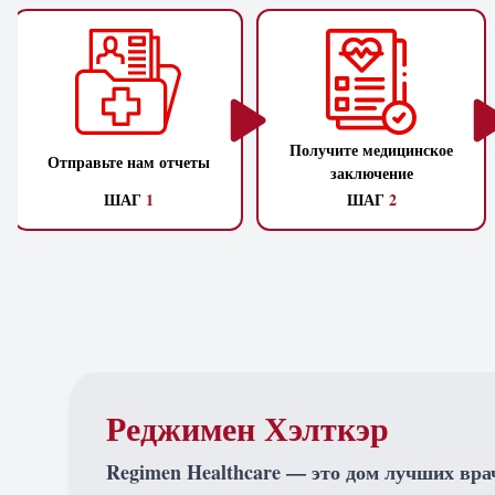
Получите медицинское
Отправьте нам отчеты
заключение
ШАГ
1
ШАГ
2
Реджимен Хэлткэр
Regimen Healthcare — это дом лучших вра