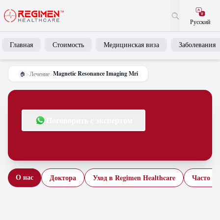
Русский
Главная
Стоимость
Медицинская виза
Заболевания
Magnetic Resonance Imaging Mri
>
Лечение
>
🏠
Поговорить с экспертом
О нас
Доктора
Уход в Regimen Healthcare
Часто з