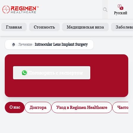
Русский
Главная
Стоимость
Медицинская виза
Заболев
>
Лечение
>
Intraocular Lens Implant Surgery
🏠
Поговорить с экспертом
О нас
Доктора
Уход в Regimen Healthcare
Часто з