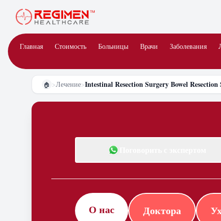
Главная
Стоимость
Больницы
Врачи
Заболевания
Intestinal Resection Surgery Bowel Resection
>
Лечение
>
🏠
Поговорить с экспертом
О нас
Доктора
Ух