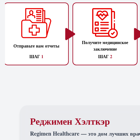
Получите медицинское
Отправьте нам отчеты
заключение
ШАГ
1
ШАГ
2
Реджимен Хэлткэр
Regimen Healthcare — это дом лучших вра