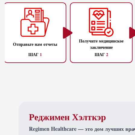
Получите медицинское
Отправьте нам отчеты
заключение
ШАГ
1
ШАГ
2
Реджимен Хэлткэр
Regimen Healthcare — это дом лучших вра