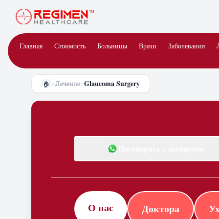
Главная
Стоимость
Больницы
Врачи
Заболевания
Glaucoma Surgery
>
Лечение
>
🏠
Поговорить с экспертом
О нас
Доктора
Ух