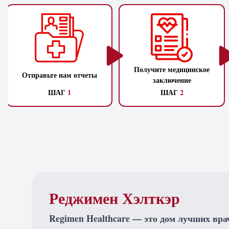
Получите медицинское
Отправьте нам отчеты
заключение
ШАГ
1
ШАГ
2
Реджимен Хэлткэр
Regimen Healthcare — это дом лучших вра