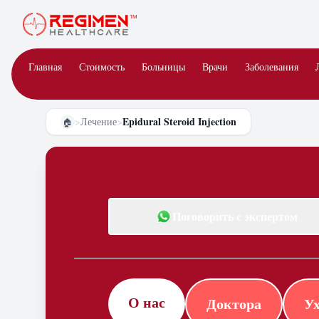
Главная
Стоимость
Больницы
Врачи
Заболевания
Epidural Steroid Injection
>
Лечение
>
🏠
Поговорить с экспертом
О нас
Доктора
Ух