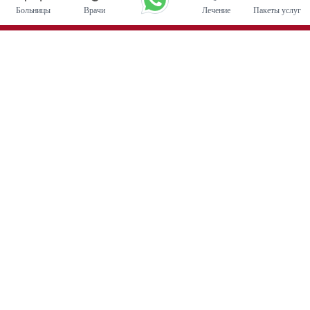
Больницы
Врачи
Лечение
Пакеты услуг
Основные процедуры
Операция по глубокой стимуляции мозга в Индии
Трансплантация почки
Автологичные пересадки костного мозга
Замена тазобедренного сустава
Замена колена
Хирургия позвоночника
Пересадка костного мозга