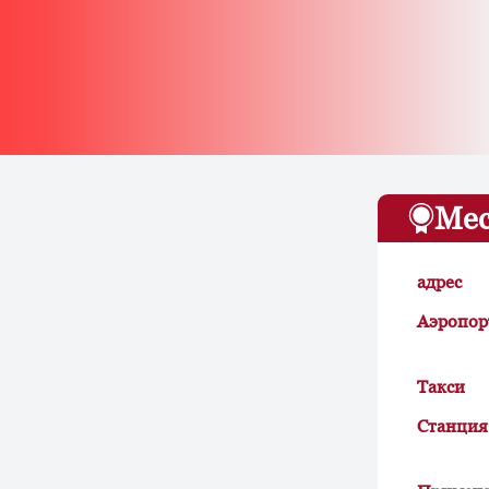
Мес
адрес
Аэропор
Такси
Станция