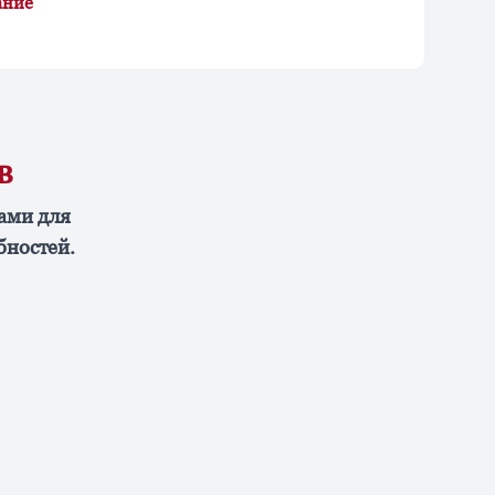
ание
в
ами для
бностей.