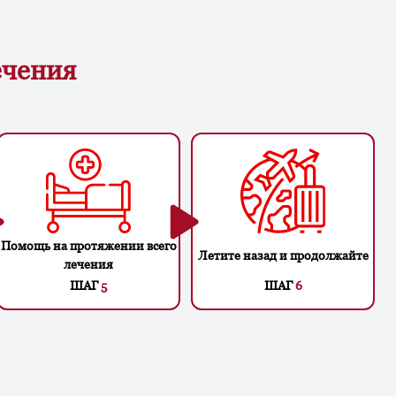
ечения
Помощь на протяжении всего
Летите назад и продолжайте
лечения
ШАГ
5
ШАГ
6