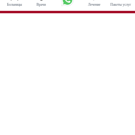
Больницы
Врачи
Лечение
Пакеты услуг
Основные процедуры
Операция по глубокой стимуляции мозга в Индии
Трансплантация почки
Автологичные пересадки костного мозга
Замена тазобедренного сустава
Замена колена
Хирургия позвоночника
Пересадка костного мозга