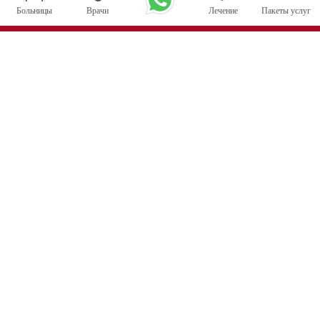
Больницы
Врачи
Лечение
Пакеты услуг
Основные процедуры
Операция по глубокой стимуляции мозга в Индии
Трансплантация почки
Автологичные пересадки костного мозга
Замена тазобедренного сустава
Замена колена
Хирургия позвоночника
Пересадка костного мозга