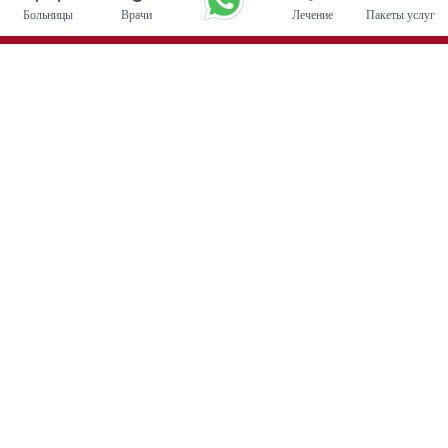
Больницы
Врачи
Лечение
Пакеты услуг
Основные процедуры
Операция по глубокой стимуляции мозга в Индии
Трансплантация почки
Автологичные пересадки костного мозга
Замена тазобедренного сустава
Замена колена
Хирургия позвоночника
Пересадка костного мозга