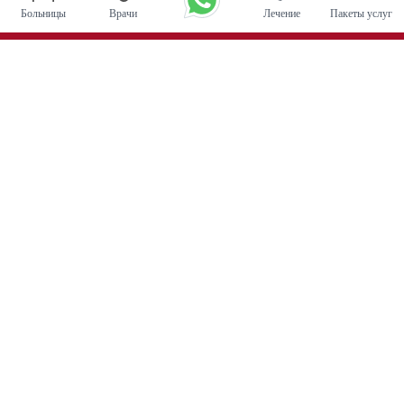
Больницы
Врачи
Лечение
Пакеты услуг
Основные процедуры
Операция по глубокой стимуляции мозга в Индии
Трансплантация почки
Автологичные пересадки костного мозга
Замена тазобедренного сустава
Замена колена
Хирургия позвоночника
Пересадка костного мозга