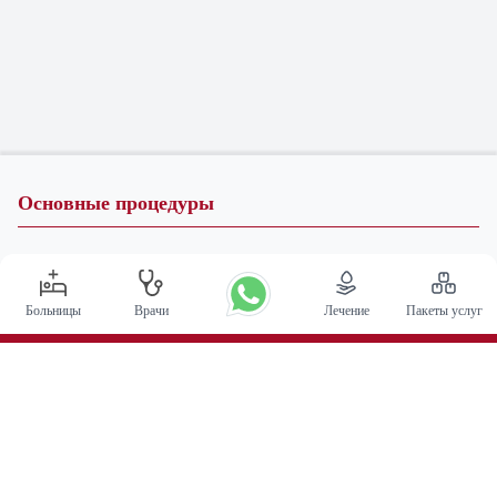
Основные процедуры
Операция по глубокой стимуляции мозга в Индии
Трансплантация почки
Больницы
Врачи
Лечение
Пакеты услуг
Автологичные пересадки костного мозга
Замена тазобедренного сустава
Замена колена
Хирургия позвоночника
Пересадка костного мозга
Лечение рака простаты