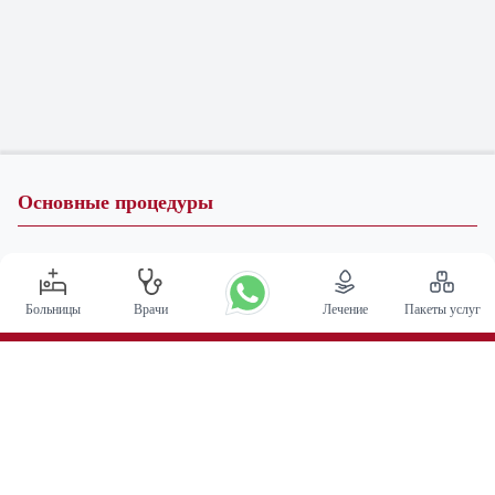
Основные процедуры
Операция по глубокой стимуляции мозга в Индии
Трансплантация почки
Больницы
Врачи
Лечение
Пакеты услуг
Автологичные пересадки костного мозга
Замена тазобедренного сустава
Замена колена
Хирургия позвоночника
Пересадка костного мозга
Лечение рака простаты