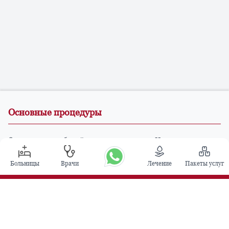
Основные процедуры
Операция по глубокой стимуляции мозга в Индии
Трансплантация почки
Больницы
Врачи
Лечение
Пакеты услуг
Автологичные пересадки костного мозга
Замена тазобедренного сустава
Замена колена
Хирургия позвоночника
Пересадка костного мозга