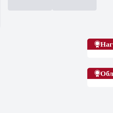
Наг
Обл