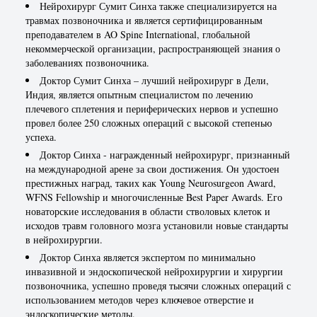
Нейрохирург Сумит Синха также специализируется на
травмах позвоночника и является сертифицированным
преподавателем в AO Spine International, глобальной
некоммерческой организации, распространяющей знания о
заболеваниях позвоночника.
Доктор Сумит Синха – лучший нейрохирург в Дели,
Индия, является опытным специалистом по лечению
плечевого сплетения и периферических нервов и успешно
провел более 250 сложных операций с высокой степенью
успеха.
Доктор Синха - награжденный нейрохирург, признанный
на международной арене за свои достижения. Он удостоен
престижных наград, таких как Young Neurosurgeon Award,
WFNS Fellowship и многочисленные Best Paper Awards. Его
новаторские исследования в области стволовых клеток и
исходов травм головного мозга установили новые стандарты
в нейрохирургии.
Доктор Синха является экспертом по минимально
инвазивной и эндоскопической нейрохирургии и хирургии
позвоночника, успешно проведя тысячи сложных операций с
использованием методов через ключевое отверстие и
эндоскопические методы.