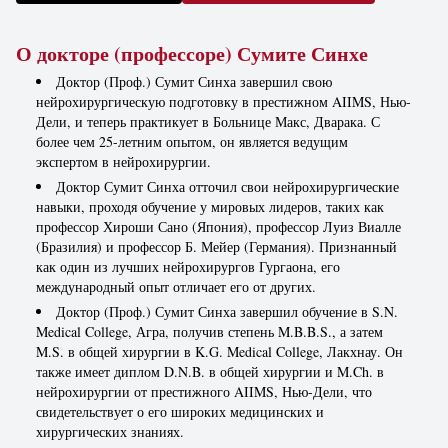
О докторе (профессоре) Сумите Синхе
Доктор (Проф.) Сумит Синха завершил свою
нейрохирургическую подготовку в престижном AIIMS, Нью-
Дели, и теперь практикует в Больнице Макс, Дварака. С
более чем 25-летним опытом, он является ведущим
экспертом в нейрохирургии.
Доктор Сумит Синха отточил свои нейрохирургические
навыки, проходя обучение у мировых лидеров, таких как
профессор Хироши Сано (Япония), профессор Луиз Виалле
(Бразилия) и профессор Б. Мейер (Германия). Признанный
как один из лучших нейрохирургов Гургаона, его
международный опыт отличает его от других.
Доктор (Проф.) Сумит Синха завершил обучение в S.N.
Medical College, Агра, получив степень M.B.B.S., а затем
M.S. в общей хирургии в K.G. Medical College, Лакхнау. Он
также имеет диплом D.N.B. в общей хирургии и M.Ch. в
нейрохирургии от престижного AIIMS, Нью-Дели, что
свидетельствует о его широких медицинских и
хирургических знаниях.