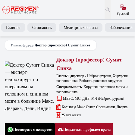
Русский
Главная
Стоимость
Медицинская виза
Заболевания
Доктор (профессор) Сумит Синха
>
Врачи
>
Главная
Доктор (профессор) Сумит
Синха
Главный директор - Нейрохирургия, Хирургия
позвоночника, Роботизированная хирургия
Специальность
:
Хирургия головного мозга и
позвоночника
МББС, МС, ДНБ, МЧ (Нейрохирургия)
Больница Макс Супер Спешиалити, Дварка
25 лет
опыта
Поговорите с экспертом
Поделиться профилем врача