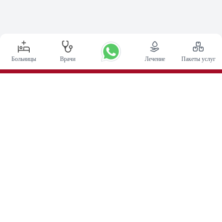
Больницы
Врачи
Лечение
Пакеты услуг
Основные процедуры
Операция по глубокой стимуляции мозга в Индии
Трансплантация почки
Автологичные пересадки костного мозга