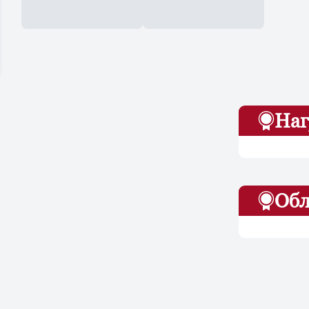
Наг
Обл