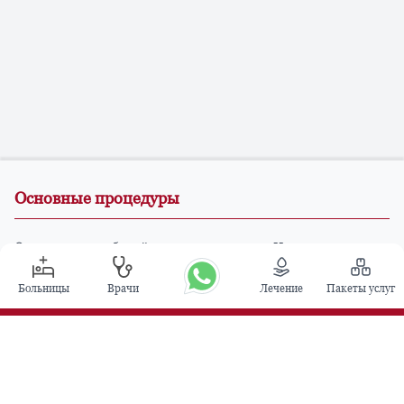
Основные процедуры
Операция по глубокой стимуляции мозга в Индии
Трансплантация почки
Больницы
Врачи
Лечение
Пакеты услуг
Автологичные пересадки костного мозга
Замена тазобедренного сустава
Замена колена
Хирургия позвоночника
Пересадка костного мозга