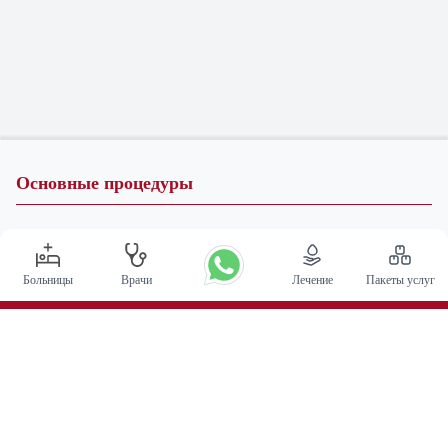
Основные процедуры
Операция по глубокой стимуляции мозга в Индии
Трансплантация почки
Больницы
Врачи
Лечение
Пакеты услуг
Автологичные пересадки костного мозга
Замена тазобедренного сустава
Замена колена
Хирургия позвоночника
Пересадка костного мозга
Лечение рака простаты