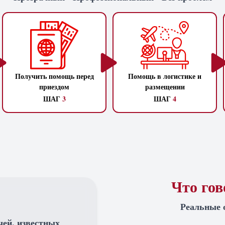
Получить помощь перед
Помощь в логистике и
приездом
размещении
ШАГ
3
ШАГ
4
Что го
Реальные 
чей, известных