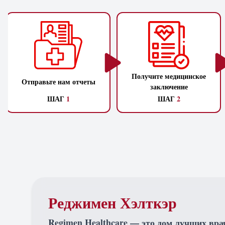
Получите медицинское
Отправьте нам отчеты
заключение
ШАГ
1
ШАГ
2
Реджимен Хэлткэр
Regimen Healthcare — это дом лучших вра