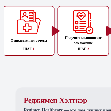
Получите медицинское
Отправьте нам отчеты
заключение
ШАГ
1
ШАГ
2
Реджимен Хэлткэр
Regimen Healthcare — это дом лучших вра