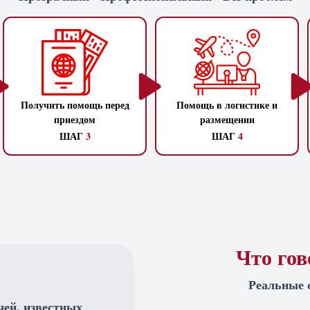
Получить помощь перед
Помощь в логистике и
приездом
размещении
ШАГ
3
ШАГ
4
Что го
Реальные 
чей, известных