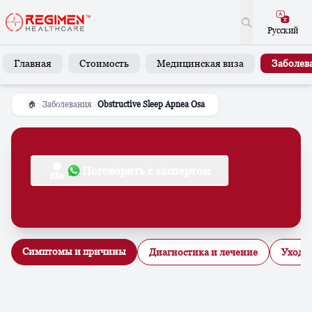
Русский
Главная
Стоимость
Медицинская виза
Заболев
>
Заболевания
>
Obstructive Sleep Apnea Osa
🏠
Поговорить с экспертом
Симптомы и причины
Диагностика и лечение
Уход в