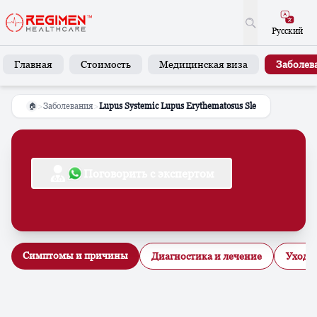
Русский
Главная
Стоимость
Медицинская виза
Заболев
>
Заболевания
>
Lupus Systemic Lupus Erythematosus Sle
🏠
Поговорить с экспертом
Симптомы и причины
Диагностика и лечение
Уход в