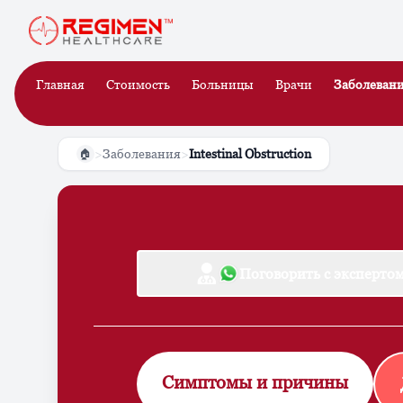
Главная
Стоимость
Больницы
Врачи
Заболеван
>
Заболевания
>
Intestinal Obstruction
🏠
Поговорить с эксперто
Симптомы и причины