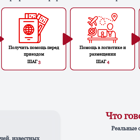
Получить помощь перед
Помощь в логистике и
приездом
размещении
ШАГ
3
ШАГ
4
Что го
Реальные 
чей, известных