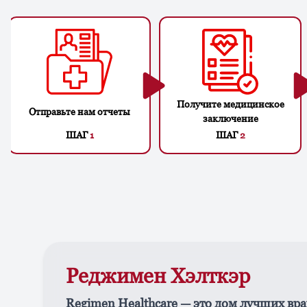
Получите медицинское
Отправьте нам отчеты
заключение
ШАГ
1
ШАГ
2
Реджимен Хэлткэр
Regimen Healthcare — это дом лучших вра