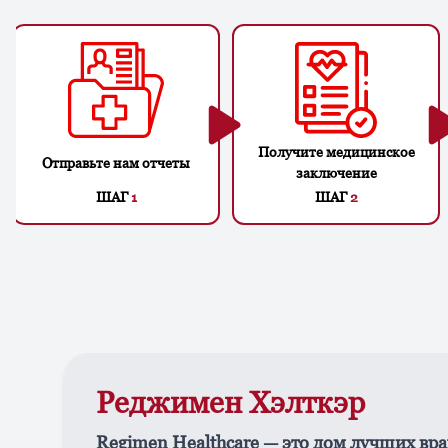
Получите медицинское
Отправьте нам отчеты
заключение
ШАГ
1
ШАГ
2
Реджимен Хэлткэр
Regimen Healthcare — это дом лучших вра