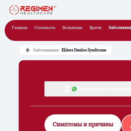
Главная
Стоимость
Больницы
Врачи
Заболеван
>
Заболевания
>
Ehlers Danlos Syndrome
🏠
Поговорить с эксперто
Симптомы и причины