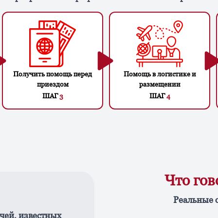
Получить помощь перед
Помощь в логистике и
приездом
размещении
ШАГ
3
ШАГ
4
Что го
Реальные 
чей, известных