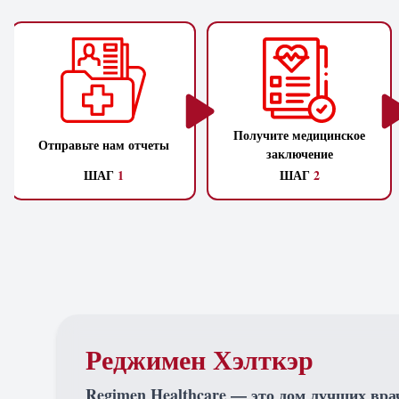
Получите медицинское
Отправьте нам отчеты
заключение
ШАГ
1
ШАГ
2
Реджимен Хэлткэр
Regimen Healthcare — это дом лучших вра