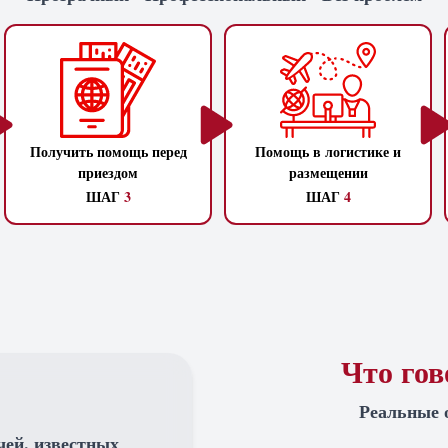
Получить помощь перед
Помощь в логистике и
приездом
размещении
ШАГ
3
ШАГ
4
Что го
Реальные 
чей, известных