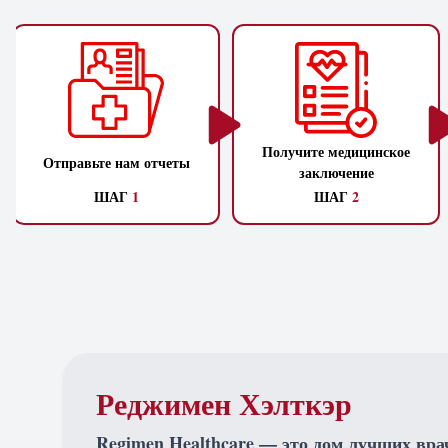
Получите медицинское
Отправьте нам отчеты
заключение
ШАГ
1
ШАГ
2
Реджимен Хэлткэр
Regimen Healthcare — это дом лучших вра