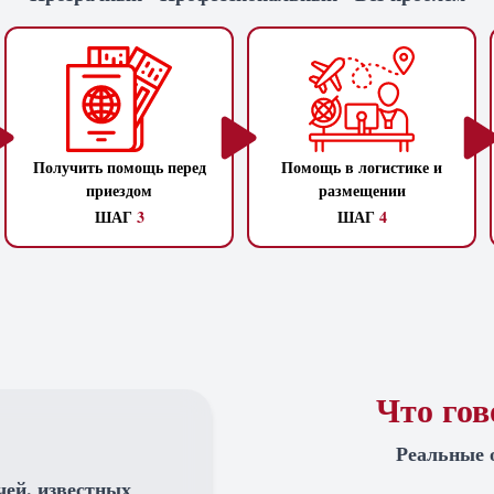
Получить помощь перед
Помощь в логистике и
приездом
размещении
ШАГ
3
ШАГ
4
Что го
Реальные 
чей, известных