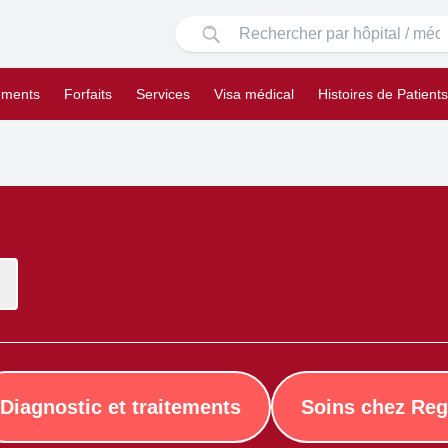
ements
Forfaits
Services
Visa médical
Histoires de Patients
Diagnostic et traitements
Soins chez Reg