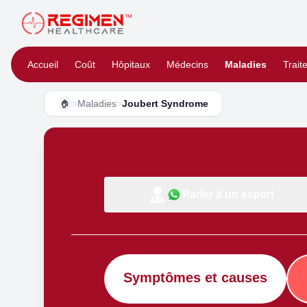
Accueil
Coût
Hôpitaux
Médecins
Maladies
Trait
>
Maladies
>
Joubert Syndrome
🏠
Parler à un expert
Symptômes et causes