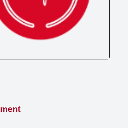
ement