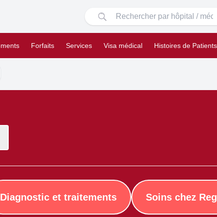
ements
Forfaits
Services
Visa médical
Histoires de Patients
Diagnostic et traitements
Soins chez Reg