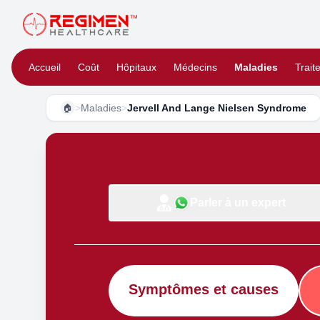
Accueil
Coût
Hôpitaux
Médecins
Maladies
Trait
>
Maladies
>
Jervell And Lange Nielsen Syndrome
🏠
Parler à un expert
Symptômes et causes