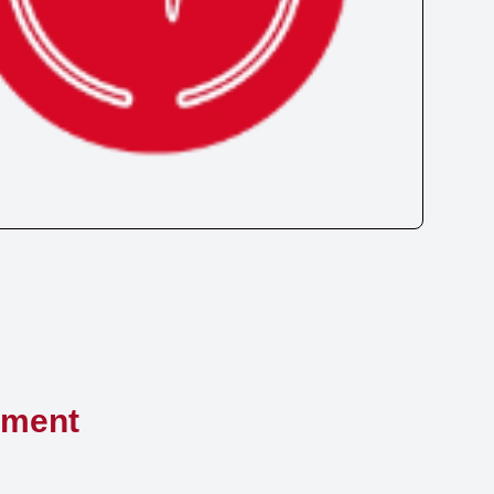
ement