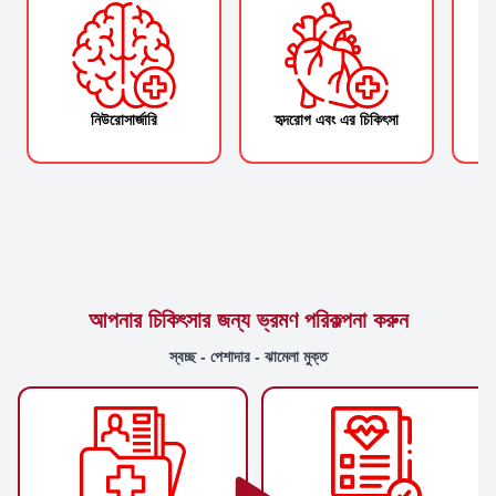
নিউরোসার্জারি
হৃদরোগ এবং এর চিকিৎসা
আপনার চিকিৎসার জন্য ভ্রমণ পরিকল্পনা করুন
স্বচ্ছ - পেশাদার - ঝামেলা মুক্ত