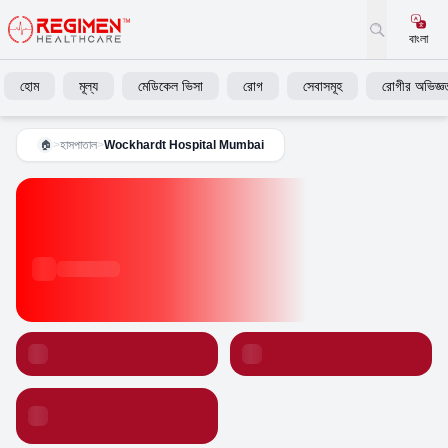
বাংলা
হোম
মূল্য
মেডিকেল ভিসা
রোগ
সেবাসমূহ
রোগীর অভিজ্ঞত
>
হাসপাতাল
>
Wockhardt Hospital Mumbai
🏠