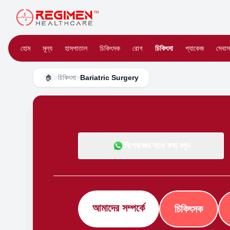
হোম
মূল্য
হাসপাতাল
চিকিৎসক
রোগ
চিকিৎসা
প্যাকেজ
সেবাস
>
চিকিৎসা
>
Bariatric Surgery
🏠
বিশেষজ্ঞের সাথে কথা বলুন
আমাদের সম্পর্কে
চিকিৎসক