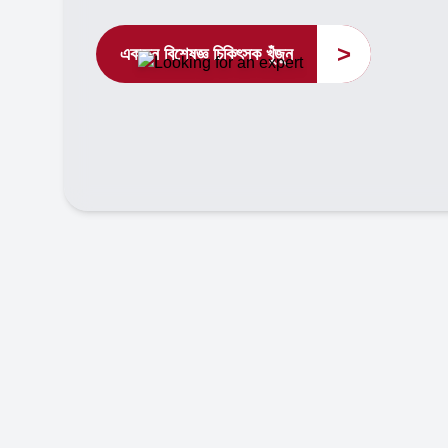
>
একজন বিশেষজ্ঞ চিকিৎসক খুঁজুন